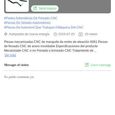
que muelen del CNC del acero inoxidable
Send Inquiry
#
Partes Automáticas De Fresado CNC
#
Piezas De Sellado Automotrices
#
Piezas De Automóvil Que Trabajan A Máquina Del CNC
Autopartes de nueva energía
2025-07-25
20 views
Piezas mecanizadas CNC de manguito de motor de aleación 6061 Piezas
de fresado CNC de acero inoxidable Especificaciones del producto
Mecanizado CNC o no Fresado y torneado CNC Tratamiento de ...
Ver más
Messages of visitor
Leave a message
No public comments yet