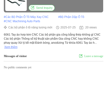
Send Inquiry
#
Các Bộ Phận Ô Tô Máy Xay CNC
#
Bộ Phận Dập Ô Tô
#
CNC Machining Auto Parts
Các bộ phận ô tô năng lượng mới
2025-07-25
20 views
6061 Tay áo hợp kim CNC Các bộ phận gia công bằng thép không gỉ CNC
Các bộ phận Thông số kỹ thuật sản phẩm Gia công CNC hay không CNC
phay quay Xử lý bề mặt Đánh bóng, anodizing Từ khóa 6061 Tay áo h...
Xem thêm
Messages of visitor
Leave a message
No public comments yet