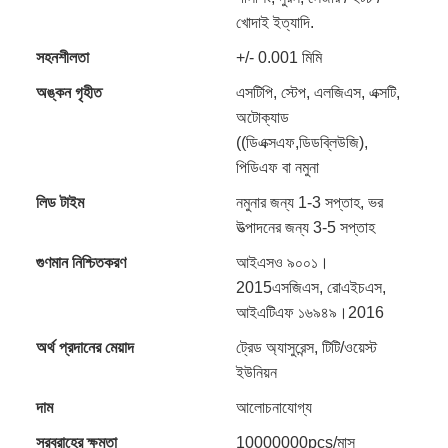
খোদাই ইত্যাদি.
সহনশীলতা
+/- 0.001 মিমি
অঙ্কন গৃহীত
এসটিপি, স্টেপ, এলজিএস, এক্সটি,
অটোক্যাড
((ডিএক্সএফ,ডিডব্লিউজি),
পিডিএফ বা নমুনা
লিড টাইম
নমুনার জন্য 1-3 সপ্তাহ, ভর
উত্পাদনের জন্য 3-5 সপ্তাহ
গুণমান নিশ্চিতকরণ
আইএসও ৯০০১।
2015এসজিএস, রোএইচএস,
আইএটিএফ ১৬৯৪৯।2016
অর্থ প্রদানের মেয়াদ
ট্রেড অ্যাসুরেন্স, টিটি/ওয়েস্ট
ইউনিয়ন
দাম
আলোচনাযোগ্য
সরবরাহের ক্ষমতা
10000000pcs/মাস