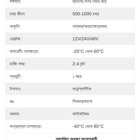
সক্ষমতা:
মডেলের উপর নির্ভর করে
চক্র জীবন:
500-1000 চক্র
আকৃতি:
নলাকার/আয়তক্ষেত্রাকার
ভোল্টেজ:
12V/24V/48V
অপারেটিং তাপমাত্রা:
-20°C থেকে 60°C
চার্জিং সময়:
2-4 ঘন্টা
গ্যারান্টি:
১ বছর
উপাদান:
ধাতু/প্লাস্টিক
রঙ:
সিলভার/কালো
আকার:
কাস্টমাইজড
সংগ্রহস্থল তাপমাত্রা:
-40°C থেকে 85°C
, 
পরাশক্তি সংরক্ষণ সংযোগকারী