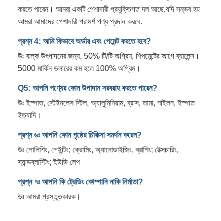
করতে পারেন। আমরা একটি পেশাদারী প্রযুক্তিগত দল আছে,যদি সম্ভব হয়
আমরা আমাদের পেশাদারী পরামর্শ পণ্য প্রদান করবে.
প্রশ্ন 4: আমি কিভাবে অর্ডার এবং পেমেন্ট করতে হবে?
উঃ বাল্ক উৎপাদনের জন্য, 50% টি/টি অগ্রিম, শিপমেন্টের আগে ব্যালেন্স।
5000 মার্কিন ডলারের কম হলে 100% অগ্রিম।
Q5: আপনি পণ্যের কোন উপাদান সরবরাহ করতে পারেন?
উঃ ইস্পাত, স্টেইনলেস স্টিল, অ্যালুমিনিয়াম, ব্রাস, তামা, নাইলন, ইস্পাত
ইত্যাদি।
প্রশ্ন ৬ঃ আপনি কোন পৃষ্ঠের চিকিত্সা সমর্থন করেন?
উঃ পোলিশিং, পেইন্টিং; ক্রোমিং, অ্যানোডাইজিং, ব্রাশিং; টেক্সচারিং,
স্যান্ডব্লাস্টিং; ইউভি লেপ
প্রশ্ন ৭ঃ আপনি কি ট্রেডিং কোম্পানি নাকি নির্মাতা?
উঃ আমরা প্রস্তুতকারক।