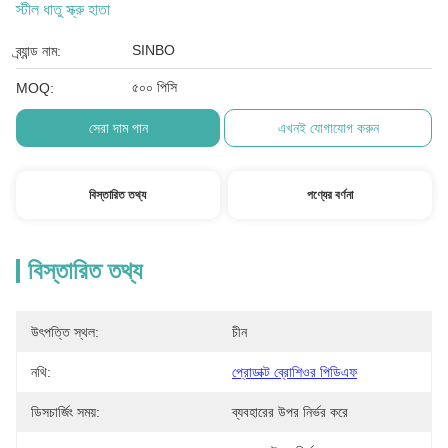
স্টীল ধাতু স্ক্রু হাতা
SINBO
ব্র্যান্ড নাম:
৫০০ পিসি
MOQ:
সেরা দাম পান
এখনই যোগাযোগ করুন
বিস্তারিত তথ্য
পণ্যের বর্ণনা
বিস্তারিত তথ্য
উৎপত্তি স্থল:
চীন
নথি:
প্রোডাক্ট ব্রোশিওর পিডিএফ
ডিসচার্জিং সময়:
ব্যবহারের উপর নির্ভর করে