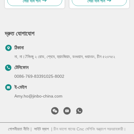
সেরা দাম পান
সেরা দাম পান
দ্রুত যোগাযোগ
ঠিকানা
না, না।7মিংজু ২ রোড, শ্বেবে, হুয়াংজিয়াং, ডংগুয়ান, গুয়াংডং, চীন ৫২৩৭৫২
টেলিফোন
0086-769-83391025-8002
ই-মেইল
Amy.ho@jinbo-china.com
গোপনীয়তা নীতি
|
সাইট ম্যাপ
| চীন ভালো মানের Cnc মেশিনিং যন্ত্রাংশ সরবরাহকারী।