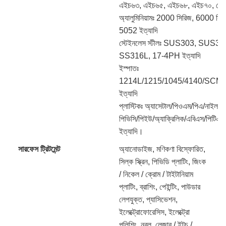
এইচ৬৩, এইচ৬৫, এইচ৬৮, এইচ৭০, ব্রোঞ্
অ্যালুমিনিয়ামঃ 2000 সিরিজ, 6000 সি
5052 ইত্যাদি
স্টেইনলেস স্টীলঃ SUS303, SUS3
SS316L, 17-4PH ইত্যাদি
ইস্পাতঃ
1214L/1215/1045/4140/SCM
ইত্যাদি
প্লাস্টিকঃ অ্যাসেটাল/পিওএম/পিএ/নাইলন
পিভিসি/পিইউ/অ্যাক্রিলিক/এবিএস/পিটিএ
ইত্যাদি।
সারফেস ট্রিটমেন্ট
অ্যানোডাইজ, মণিকণা বিস্ফোরিত,
সিল্ক স্ক্রিন, পিভিডি প্লাটিং, জিংক
/ নিকেল / ক্রোম / টাইটানিয়াম
প্লাটিং, ব্রাশিং, পেইন্টিং, পাউডার
লেপযুক্ত, প্যাসিভেশন,
ইলেক্ট্রোফোরেসিস, ইলেক্ট্রো
পলিশিং, নুরল, লেজার / ইটচ /