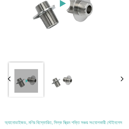
অ্যানোডাইজড, মণির বিস্ফোরিত, সিল্ক স্ক্রিন শক্তি সঞ্চয় সংযোগকারী স্টেইনলেস