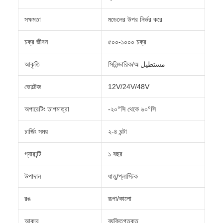
সক্ষমতা
মডেলের উপর নির্ভর করে
চক্র জীবন
৫০০-১০০০ চক্র
আকৃতি
সিলিন্ডারিক/অ مستطیل
ভোল্টেজ
12V/24V/48V
অপারেটিং তাপমাত্রা
-২০°সি থেকে ৬০°সি
চার্জিং সময়
২-৪ ঘন্টা
গ্যারান্টি
১ বছর
উপাদান
ধাতু/প্লাস্টিক
রঙ
রূপা/কালো
আকার
ব্যক্তিগতকৃত