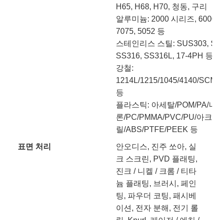
H65, H68, H70, 청동, 구리
알루미늄: 2000 시리즈, 6000
7075, 5052 등
스테인리스 스틸: SUS303, SU
SS316, SS316L, 17-4PH 등
강철:
1214L/1215/1045/4140/SCM
등
플라스틱: 아세탈/POM/PA/나
론/PC/PMMA/PVC/PU/아크
릴/ABS/PTFE/PEEK 등
표면 처리
안오디스, 진주 쏘아, 실
크 스크린, PVD 플래팅,
진크 / 니켈 / 크롬 / 티타
늄 플래팅, 브러시, 페인
팅, 파우더 코팅, 패시베
이션, 전자 분해, 전기 롤