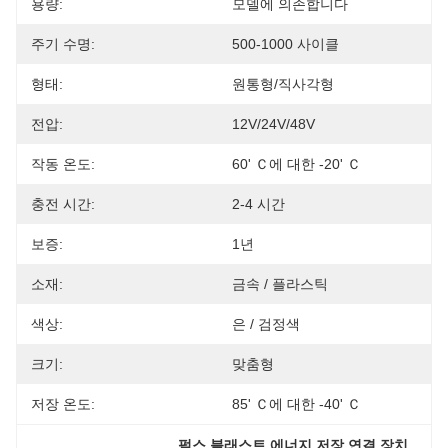
용량:
모델에 의존합니다
주기 수명:
500-1000 사이클
형태:
원통형/직사각형
전압:
12V/24V/48V
작동 온도:
60' Ｃ에 대한 -20' Ｃ
충전 시간:
2-4 시간
보증:
1년
소재:
금속 / 플라스틱
색상:
은 / 검정색
크기:
맞춤형
저장 온도:
85' Ｃ에 대한 -40' Ｃ
, 
펄스 블래스트 에너지 저장 연결 장치