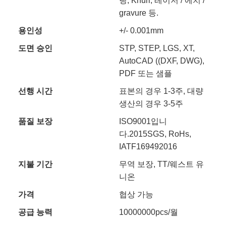
링, Knurl, 레이저 / 에치 /
gravure 등.
용인성
+/- 0.001mm
도면 승인
STP, STEP, LGS, XT,
AutoCAD ((DXF, DWG),
PDF 또는 샘플
선행 시간
표본의 경우 1-3주, 대량
생산의 경우 3-5주
품질 보장
ISO9001입니
다.2015SGS, RoHs,
IATF169492016
지불 기간
무역 보장, TT/웨스트 유
니온
가격
협상 가능
공급 능력
10000000pcs/월