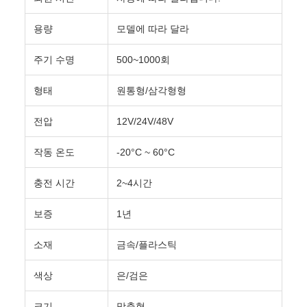
용량
모델에 따라 달라
주기 수명
500~1000회
형태
원통형/삼각형형
전압
12V/24V/48V
작동 온도
-20°C ~ 60°C
충전 시간
2~4시간
보증
1년
소재
금속/플라스틱
색상
은/검은
크기
맞춤형