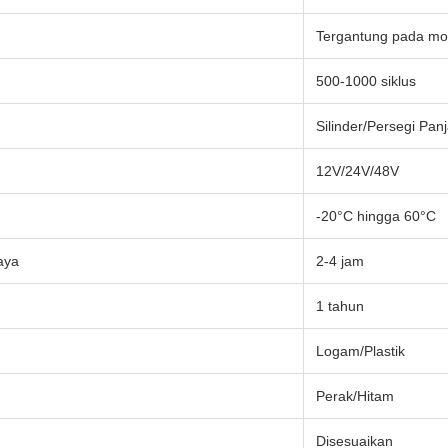
Tergantung pada mo
500-1000 siklus
Silinder/Persegi Pan
12V/24V/48V
-20°C hingga 60°C
aya
2-4 jam
1 tahun
Logam/Plastik
Perak/Hitam
Disesuaikan