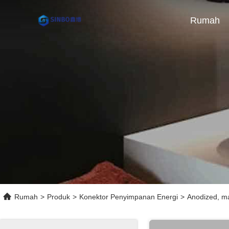
Rumah
Rumah
>
Produk
>
Konektor Penyimpanan Energi
>
Anodized, ma