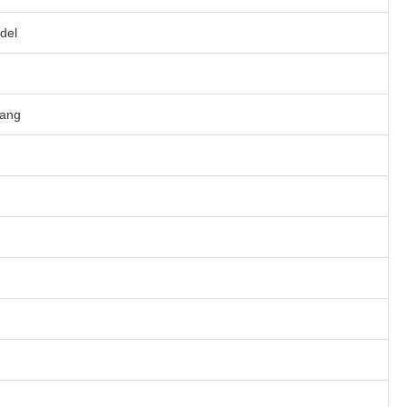
del
jang