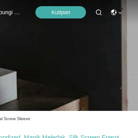
Kutipan
Hubungi Kami
al Screw Sleeve
nodized, Manik Meledak, Silk Screen Energi