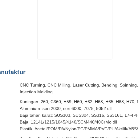
anufaktur
CNC Turning, CNC Milling, Laser Cutting, Bending, Spinning,
Injection Molding
Kuningan: 260, C360, H59, H60, H62, H63, H65, H68, H70,
Aluminium: seri 2000, seri 6000, 7075, 5052 dll
Baja tahan karat: SUS303, SUS304, SS316, SS316L, 17-4PH
Baja: 1214L/1215/1045/4140/SCM440/40CrMo dll
Plastik: Acetal/POM/PA/Nylon/PC/PMMA/PVC/PU/Akrilik/ABS