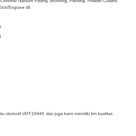
e/Chrome/Titanium Plating, Brushing, Painting, Powder Coated,
Etch/Engrave dll.
l
l
tu otomotif IATF16949, dan juga kami memiliki tim kualitas