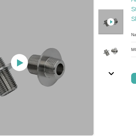
S
S
Na
M