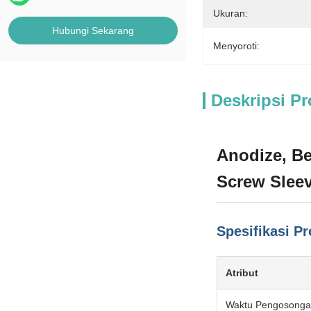
Ukuran:
Hubungi Sekarang
Menyoroti:
Deskripsi P
Anodize, Be
Screw Slee
Spesifikasi P
Atribut
Waktu Pengosong