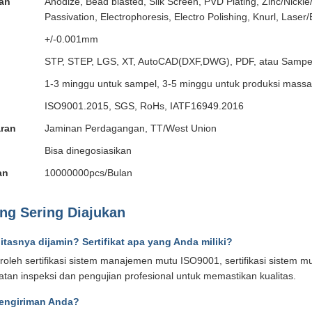
an
Anodize, Bead blasted, Silk Screen, PVD Plating, Zinc/Nickl
Passivation, Electrophoresis, Electro Polishing, Knurl, Laser/
+/-0.001mm
STP, STEP, LGS, XT, AutoCAD(DXF,DWG), PDF, atau Sampe
1-3 minggu untuk sampel, 3-5 minggu untuk produksi massa
ISO9001.2015, SGS, RoHs, IATF16949.2016
ran
Jaminan Perdagangan, TT/West Union
Bisa dinegosiasikan
an
10000000pcs/Bulan
ng Sering Diajukan
tasnya dijamin? Sertifikat apa yang Anda miliki?
oleh sertifikasi sistem manajemen mutu ISO9001, sertifikasi sistem mu
atan inspeksi dan pengujian profesional untuk memastikan kualitas.
pengiriman Anda?