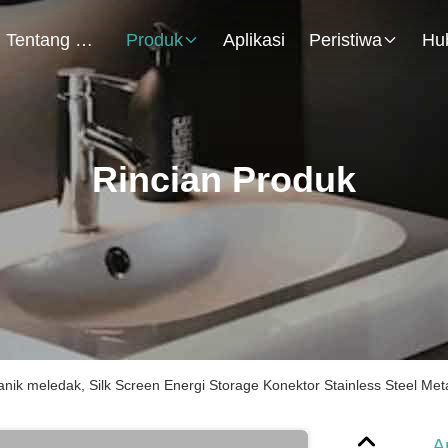
Tentang Kami
Produk
Aplikasi
Peristiwa
Rincian Produk
nik meledak, Silk Screen Energi Storage Konektor Stainless Steel Met
A