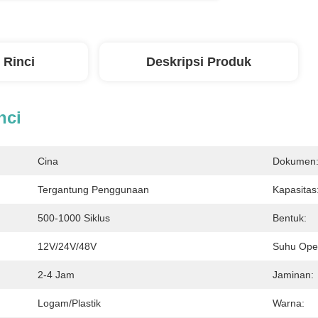
 Rinci
Deskripsi Produk
nci
Cina
Dokumen
Tergantung Penggunaan
Kapasitas
500-1000 Siklus
Bentuk:
12V/24V/48V
Suhu Oper
2-4 Jam
Jaminan:
Logam/plastik
Warna: