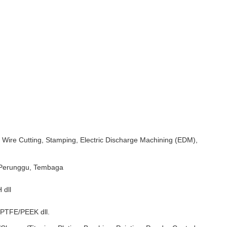
 Wire Cutting, Stamping, Electric Discharge Machining (EDM),
 Perunggu, Tembaga
 dll
/PTFE/PEEK dll.