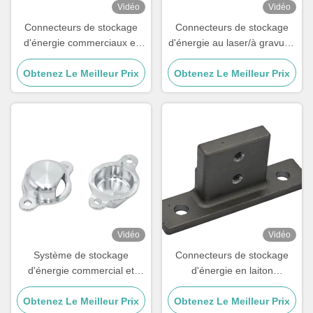
Vidéo
Vidéo
Connecteurs de stockage
Connecteurs de stockage
d'énergie commerciaux et
d'énergie au laser/à gravure/
industriels avec pin brossé,
à gravure
Obtenez Le Meilleur Prix
peint, revêtu de poudre
Obtenez Le Meilleur Prix
Vidéo
Vidéo
Système de stockage
Connecteurs de stockage
d'énergie commercial et
d'énergie en laiton
industriel
aluminium acier inoxydable
Obtenez Le Meilleur Prix
Obtenez Le Meilleur Prix