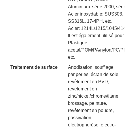
Aluminium: série 2000, série 
Acier inoxydable: SUS303, 
SS316L, 17-4PH, etc.
Acier: 1214L/1215/1045/414
Il est également utilisé pour l
Plastique:
acétal/POM/PA/nylon/PC/PM
etc.
Traitement de surface
Anodisation, soufflage
par perles, écran de soie,
revêtement en PVD,
revêtement en
zinc/nickel/chrome/titane,
brossage, peinture,
revêtement en poudre,
passivation,
électrophorèse, électro-