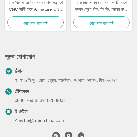
ইভি রিলেস ডিসি যোগাযোগকারী যন্ত্রাংশ
ইভি রিলেস ডিসি যোগাযোগকারী অংশ
CNC টার্নিং সঙ্গে Armature CNC
সমর্থন ফ্রেম বাঁক, স্পিনিং, তারের কাটিং
ফ্রিজিং লেজার কাটিং
সঙ্গে
সেরা দাম পান
সেরা দাম পান
দ্রুত যোগাযোগ
ঠিকানা
না, না।7মিংজু ২ রোড, শ্বেবে, হুয়াংজিয়াং, ডংগুয়ান, গুয়াংডং, চীন ৫২৩৭৫২
টেলিফোন
0086-769-83391025-8002
ই-মেইল
Amy.ho@jinbo-china.com