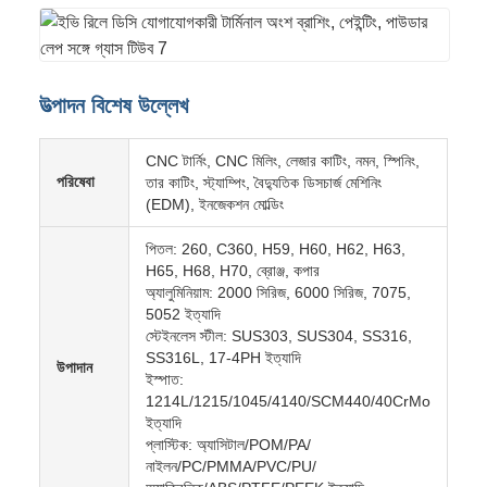
উত্পাদন বিশেষ উল্লেখ
CNC টার্নিং, CNC মিলিং, লেজার কাটিং, নমন, স্পিনিং,
পরিষেবা
তার কাটিং, স্ট্যাম্পিং, বৈদ্যুতিক ডিসচার্জ মেশিনিং
(EDM), ইনজেকশন মোল্ডিং
পিতল: 260, C360, H59, H60, H62, H63,
H65, H68, H70, ব্রোঞ্জ, কপার
অ্যালুমিনিয়াম: 2000 সিরিজ, 6000 সিরিজ, 7075,
5052 ইত্যাদি
স্টেইনলেস স্টীল: SUS303, SUS304, SS316,
SS316L, 17-4PH ইত্যাদি
উপাদান
ইস্পাত:
1214L/1215/1045/4140/SCM440/40CrMo
ইত্যাদি
প্লাস্টিক: অ্যাসিটাল/POM/PA/
নাইলন/PC/PMMA/PVC/PU/