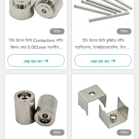
ভিডিও
ভিডিও
ইভি রিলেস ডিসি Contactors পার্টস
ইভি রিলেস ডিসি কন্টাক্টর পার্টস
ফিক্সড কোর 0.001mm সহনশীলতা
প্যাসিভেশন, ইলেক্ট্রোফোরেসিস, ইলেক্ট্রো
সিএনসি টার্ন সঙ্গে
পোলিশিং সহ ধাক্কা রড
সেরা দাম পান
সেরা দাম পান
ভিডিও
ভিডিও