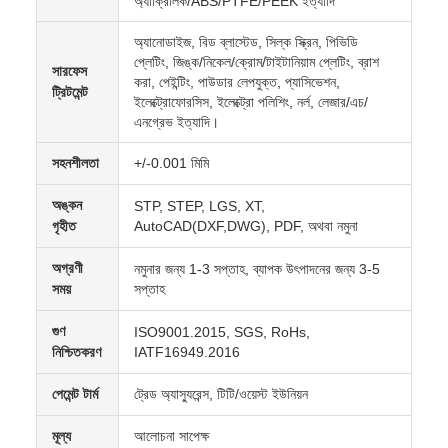
অ্যাক্রিলিক/ABS/PTFE/PEEK ইত্যাদি
অ্যানোডাইজ, বিড ব্লাস্টেড, সিল্ক স্ক্রিন, পিভিডি
প্লেটিং, জিঙ্ক/নিকেল/ক্রোম/টাইটানিয়াম প্লেটিং, ব্রাশ
সারফেস
করা, পেইন্টিং, পাউডার লেপযুক্ত, প্যাসিভেশন,
ট্রিটমেন্ট
ইলেক্ট্রোফোরসিস, ইলেক্ট্রো পলিশিং, নর্ল, লেজার/এচ/
এনগ্রেভ ইত্যাদি।
সহনশীলতা
+/-0.001 মিমি
অঙ্কন
STP, STEP, LGS, XT,
গৃহীত
AutoCAD(DXF,DWG), PDF, অথবা নমুনা
অগ্রণী
নমুনার জন্য 1-3 সপ্তাহ, ব্যাপক উৎপাদনের জন্য 3-5
সময়
সপ্তাহ
গুণ
ISO9001.2015, SGS, RoHs,
নিশ্চিতকরণ
IATF16949.2016
পেমেন্ট টার্ম
ট্রেড অ্যাস্যুরেন্স, টিটি/ওয়েস্ট ইউনিয়ন
মূল্য
আলোচনা সাপেক্ষ