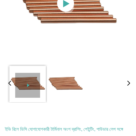
ইভি রিলে ডিসি যোগাযোগকারী টার্মিনাল অংশ ব্রাশিং, পেইন্টিং, পাউডার লেপ সঙ্গে