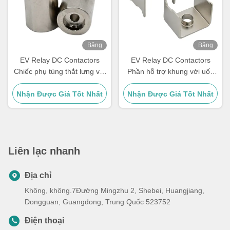
Băng
Băng
hình
hình
EV Relay DC Contactors
EV Relay DC Contactors
Chiếc phụ tùng thắt lưng với
Phần hỗ trợ khung với uốn
CNC Turn CNC Milling Laser
cong, quay, cắt dây
Nhận Được Giá Tốt Nhất
Cutting
Nhận Được Giá Tốt Nhất
Liên lạc nhanh
Địa chỉ
Không, không.7Đường Mingzhu 2, Shebei, Huangjiang,
Dongguan, Guangdong, Trung Quốc 523752
Điện thoại