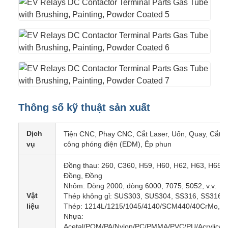
Thông số kỹ thuật sản xuất
Dịch
Tiện CNC, Phay CNC, Cắt Laser, Uốn, Quay, Cắt d
vụ
công phóng điện (EDM), Ép phun
Đồng thau: 260, C360, H59, H60, H62, H63, H65, 
Đồng, Đồng
Nhôm: Dòng 2000, dòng 6000, 7075, 5052, v.v.
Vật
Thép không gỉ: SUS303, SUS304, SS316, SS316L, 
liệu
Thép: 1214L/1215/1045/4140/SCM440/40CrMo, v.
Nhựa:
Acetal/POM/PA/Nylon/PC/PMMA/PVC/PU/Acrylic/