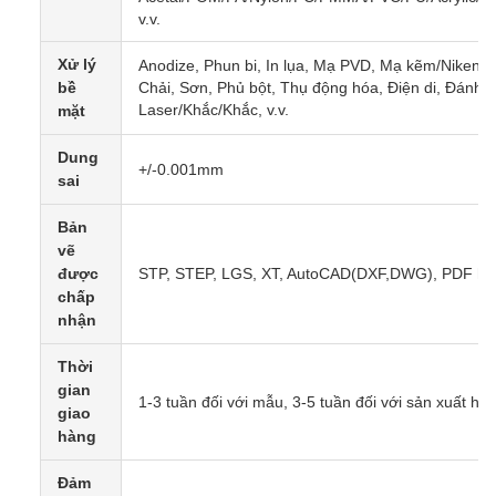
v.v.
Xử lý
Anodize, Phun bi, In lụa, Mạ PVD, Mạ kẽm/Niken/C
bề
Chải, Sơn, Phủ bột, Thụ động hóa, Điện di, Đánh b
Laser/Khắc/Khắc, v.v.
mặt
Dung
+/-0.001mm
sai
Bản
vẽ
được
STP, STEP, LGS, XT, AutoCAD(DXF,DWG), PDF h
chấp
nhận
Thời
gian
1-3 tuần đối với mẫu, 3-5 tuần đối với sản xuất hàn
giao
hàng
Đảm