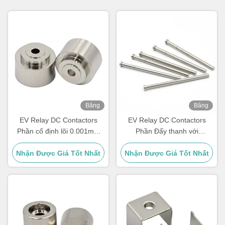
Băng
Băng
hình
hình
EV Relay DC Contactors
EV Relay DC Contactors
Phần cố định lõi 0.001mm
Phần Đẩy thanh với
Khả năng dung nạp với CNC
Passivation, Electrophoresis,
Nhận Được Giá Tốt Nhất
quay
Nhận Được Giá Tốt Nhất
Điện đánh bóng