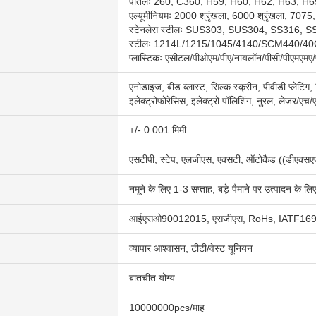
पीतलः 260, C360, H59, H60, H62, H63, H65, 
एल्यूमीनियमः 2000 श्रृंखला, 6000 श्रृंखला, 707
स्टेनलेस स्टीलः SUS303, SUS304, SS316, 
स्टीलः 1214L/1215/1045/4140/SCM440/4
प्लास्टिकः एसीटल/पीओएम/पीए/नायलॉन/पीसी/पीएमएमए/
एनोडाइज, बीड ब्लास्ट, सिल्क स्क्रीन, पीवीडी प्लेटिंग,
इलेक्ट्रोफोरेसिस, इलेक्ट्रो पॉलिशिंग, नुरल, लेजर/एच/
+/- 0.001 मिमी
एसटीपी, स्टेप, एलजीएस, एक्सटी, ऑटोकैड ((डीएक्सएफ,
नमूने के लिए 1-3 सप्ताह, बड़े पैमाने पर उत्पादन के लि
आईएसओ90012015, एसजीएस, RoHs, IATF16
व्यापार आश्वासन, टीटी/वेस्ट यूनियन
बातचीत योग्य
10000000pcs/माह