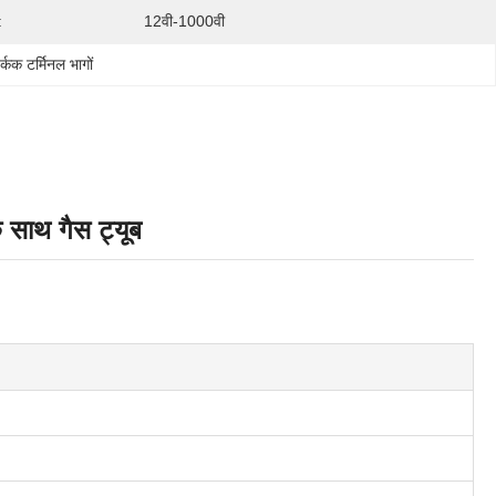
:
12वी-1000वी
र्कक टर्मिनल भागों
के साथ गैस ट्यूब