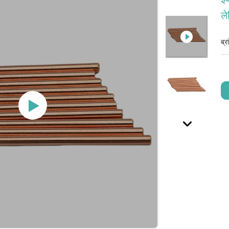
ले
ब्र