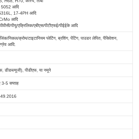
H68, H70, कांस्य, तांबा
5, 5052 आदि
SS316L, 17-4PH आदि
0CrMo आदि
पीवीसी/पीयू/एक्रिलिक/एबीएस/पीटीएफई/पीईईके आदि
 जिंक/निकल/क्रोम/टाइटानियम प्लेटिंग, ब्रशिंग, पेंटिंग, पाउडर लेपित, पैसिवेशन,
एग्रेव आदि.
 डीडब्ल्यूजी), पीडीएफ, या नमूने
ए 3-5 सप्ताह
949.2016