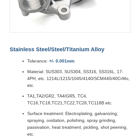
Stainless Steel/Steel/Titanium Alloy
Tolerance:
+/- 0.001mm
Material: SUS303, SUS304, SS316, SS316L, 17-
4PH, etc. 1214L/1215/1045/4140/SCM440/40CrMo,
etc.
TA1,TA2/GR2, TA4/GR5, TC4,
TC16,TC18,TC21,TC22,TC26,TC118B etc.
Surface treatment: Electroplating, galvanizing,
spraying, oxidation, polishing, spray grinding,
passivation, heat treatment, pickling, shot peening,
etc.