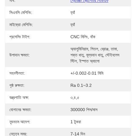
নথি:
প্রোডাক্ট ব্রোশিওর পিডিএফ
সিএনসি মেশিনিং:
হ্যাঁ
মাইক্রো মেশিনিং:
হ্যাঁ
প্রসেসিং টাইপ:
CNC মিলিং, বাঁক
অ্যালুমিনিয়াম, পিতল, ব্রোঞ্জ, তামা, 
উপাদান ক্ষমতা:
শক্ত ধাতু, মূল্যবান ধাতু, স্টেইনলেস 
স্টিল, ইস্পাত অ্যালো
সহনশীলতা:
+/-0.002-0.01 মিমি
পৃষ্ঠ রুক্ষতা:
Ra 0.1~3.2
যন্ত্রপাতি অক্ষ:
৩,৪,৫
যোগানের ক্ষমতা:
300000 পিস/মাস
ন্যূনতম আদেশ:
1 টুকরা
নেতৃত্ব সময়:
7-14 দিন