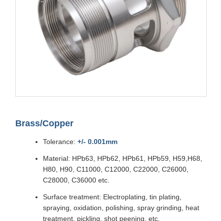
Brass/Copper
Tolerance:
+/- 0.001mm
Material: HPb63, HPb62, HPb61, HPb59, H59,H68,
H80, H90, C11000, C12000, C22000, C26000,
C28000, C36000 etc.
Surface treatment: Electroplating, tin plating,
spraying, oxidation, polishing, spray grinding, heat
treatment, pickling, shot peening, etc.