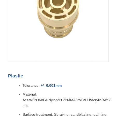
Plastic
Tolerance:
+/- 0.001mm
Material:
Acetal/POM/PA/Nylon/PC/PMMA/PVC/PU/Acrylic/ABS/P
etc.
Surface treatment: Spraying, sandblasting, painting,