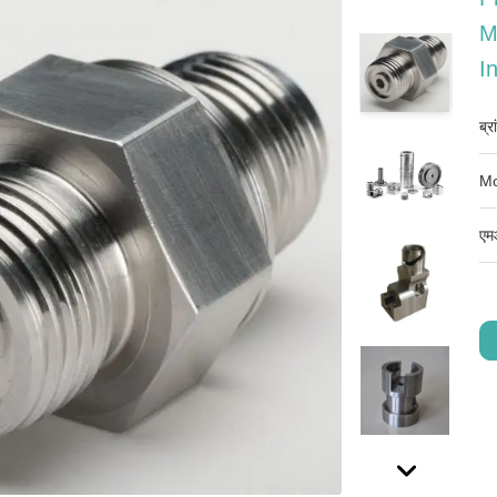
M
I
ब्र
Mo
एम