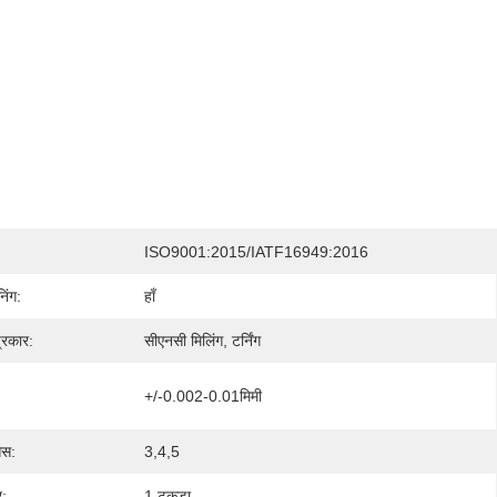
ISO9001:2015/IATF16949:2016
िंग:
हाँ
्रकार:
सीएनसी मिलिंग, टर्निंग
+/-0.002-0.01मिमी
िस:
3,4,5
र:
1 टुकड़ा