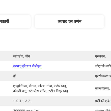
ानकारी
उत्पाद का वर्णन
ग्वांगडोंग, चीन
प्रमाणन:
उत्पाद पुस्तिका पीडीएफ
सीएनसी मशीन
हाँ
प्रसंस्करण प
एल्यूमीनियम, पीतल, कांस्य, तांबा, कठोर धातु, 
सहनशीलता:
कीमती धातु, स्टेनलेस स्टील, स्टील मिश्र धातु
रा 0.1 ~ 3.2
मशीनरी एक्स
300000 टुकड़ा/माह
न्यूनतम ऑर्ड