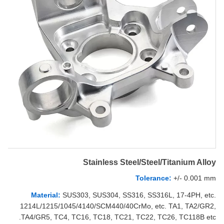
Stainless Steel/Steel/Titanium Alloy
Tolerance:
+/- 0.001 mm
Material:
SUS303, SUS304, SS316, SS316L, 17-4PH, etc.
1214L/1215/1045/4140/SCM440/40CrMo, etc. TA1, TA2/GR2,
TA4/GR5, TC4, TC16, TC18, TC21, TC22, TC26, TC118B etc.