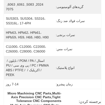
2024, 5083, 6061, 6063, 
گریدهای آلومینیومی:
7075
SUS303، SUS304، SS316، 
نمرات فولاد ضد زنگ:
SS316L، 17-4PH
HPb63، HPb62، HPb61، 
نمرات برنجی:
HPb59، H59، H68، H80، H90
C11000، C12000، C22000، 
نمرات مس:
C26000، C28000، C36000
استال / POM / PA / نایلون / 
PC / PMMA / پی وی سی / PU 
انواع پلاستیک:
/ اکریلیک / ABS / PTFE / 
PEEK
زمان پیشرو:
7-14 روز
Micro Machining CNC Parts,Multi-
Axis Precision CNC Parts,Tight 
Tolerance CNC Components
برجسته کردن: