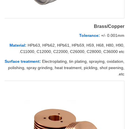
Brass/Copper
Tolerance:
+/- 0.001mm
Material:
HPb63, HPb62, HPb61, HPb59, H59, H68, H80, H90,
C11000, C12000, C22000, C26000, C28000, C36000 etc.
Surface treatment:
Electroplating, tin plating, spraying, oxidation,
polishing, spray grinding, heat treatment, pickling, shot peening,
etc.