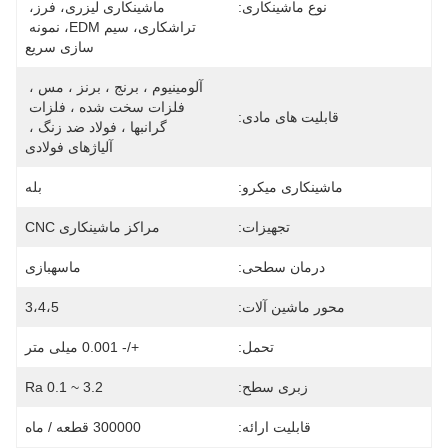
نوع ماشینکاری:
ماشینکاری لیزری، فرز، 
تراشکاری، سیم EDM، نمونه 
سازی سریع
آلومینیوم ، برنج ، برنز ، مس ، 
فلزات سخت شده ، فلزات 
قابلیت های مادی:
گرانبها ، فولاد ضد زنگ ، 
آلیاژهای فولادی
ماشینکاری میکرو:
بله
تجهیزات:
مراکز ماشینکاری CNC
درمان سطحی:
ماسهبازی
محور ماشین آلات:
3،4،5
تحمل:
+/- 0.001 میلی متر
زبری سطح:
Ra 0.1 ~ 3.2
قابلیت ارائه:
300000 قطعه / ماه