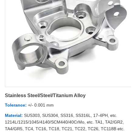
Stainless Steel/Steel/Titanium Alloy
Tolerance:
+/- 0.001 mm
Material:
SUS303, SUS304, SS316, SS316L, 17-4PH, etc.
1214L/1215/1045/4140/SCM440/40CrMo, etc. TA1, TA2/GR2,
TA4/GR5, TC4, TC16, TC18, TC21, TC22, TC26, TC118B etc.