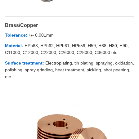
Brass/Copper
Tolerance:
+/- 0.001mm
Material:
HPb63, HPb62, HPb61, HPb59, H59, H68, H80, H90,
C11000, C12000, C22000, C26000, C28000, C36000 etc.
Surface treatment:
Electroplating, tin plating, spraying, oxidation,
polishing, spray grinding, heat treatment, pickling, shot peening,
etc.