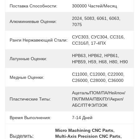
Поставка Способности:
300000 Частей/месяц
2024, 5083, 6061, 6063, 
Алюминиевые Оценки:
7075
СУС303, СУС304, СС316, 
Ранги Нержавеющей Стали:
СС316Л, 17-4ПХ
HPB63, HPB62, HPB61, 
Латунные Оценки:
HPB59, H59, H68, H80, H90
С11000, С12000, С22000, 
Медные Оценки:
С26000, С28000, С36000
Ацеталь/ПОМ/ПА/Нейлон/
Пластические Типы:
ПК/ПММА/ПВХ/ПУ/акрил/
АБС/ПТФЭ/ПЭЭК
Время Выполнения:
7-14 Дней
, 
Micro Machining CNC Parts
Выделить:
, 
Multi-Axis Precision CNC Parts