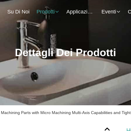
.
Su Di Noi
Prodotti
Applicazione
Eventi
C
Dettagli Dei Prodotti
Machining Parts with Micro Machining Multi-Axis Capabilities and Tigh
H