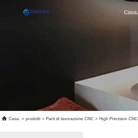
Casa
Casa.
>
prodotti
>
Parti di lavorazione CNC
>
High Precision CNC 