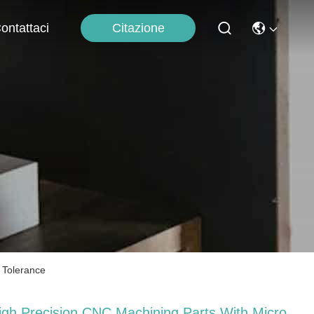
Citazione
ontattaci
t Tolerance
igh Precision CNC Machining Parts With Micro