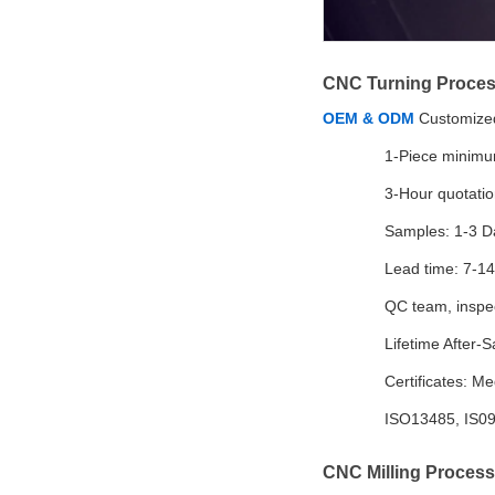
CNC Turning Proces
OEM & ODM
Customized
1-Piece minimu
3-Hour quotati
Samples: 1-3 D
Lead time: 7-1
QC team, inspec
Lifetime After-S
Certificates: Me
ISO13485, IS0
CNC Milling Process