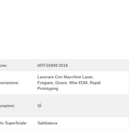
ione:
IATF16949:2016
Lavorare Con Macchine Laser, 
avorazione:
Fregiare, Girare, Wire EDM, Rapid 
Prototyping
orazioni:
SÌ
o Superficiale:
Sabbiatura