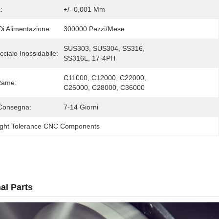
:
+/- 0,001 Mm
Di Alimentazione:
300000 Pezzi/mese
SUS303, SUS304, SS316, 
cciaio Inossidabile:
SS316L, 17-4PH
C11000, C12000, C22000, 
Rame:
C26000, C28000, C36000
/PEEK
Consegna:
7-14 Giorni
ight Tolerance CNC Components
l Parts