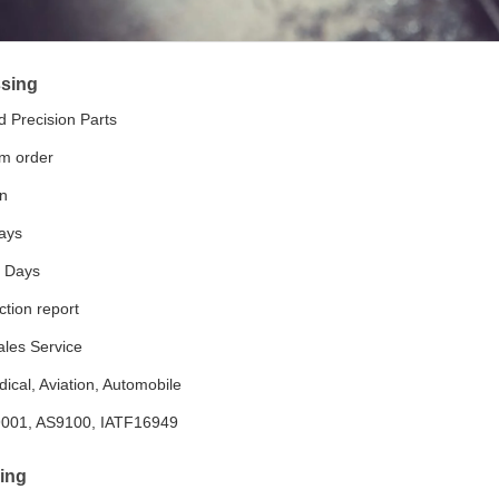
sing
 Precision Parts
m order
on
ays
4 Days
tion report
ales Service
dical, Aviation, Automobile
9001, AS9100, IATF16949
ing