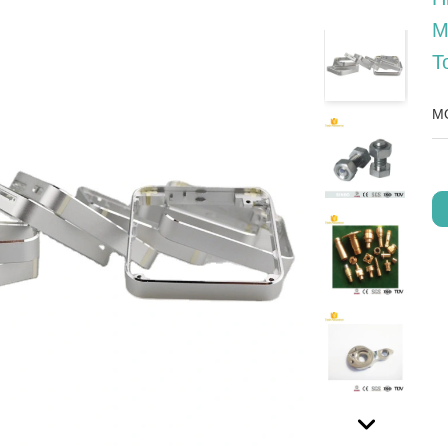
M
T
M