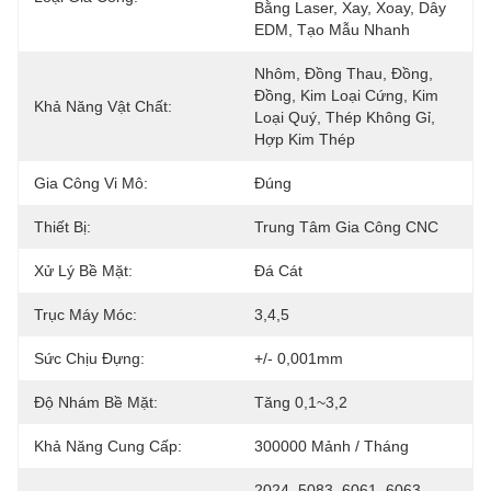
Bằng Laser, Xay, Xoay, Dây 
EDM, Tạo Mẫu Nhanh
Nhôm, Đồng Thau, Đồng, 
Đồng, Kim Loại Cứng, Kim 
Khả Năng Vật Chất:
Loại Quý, Thép Không Gỉ, 
Hợp Kim Thép
Gia Công Vi Mô:
Đúng
Thiết Bị:
Trung Tâm Gia Công CNC
Xử Lý Bề Mặt:
Đá Cát
Trục Máy Móc:
3,4,5
Sức Chịu Đựng:
+/- 0,001mm
Độ Nhám Bề Mặt:
Tăng 0,1~3,2
Khả Năng Cung Cấp:
300000 Mảnh / Tháng
2024, 5083, 6061, 6063, 