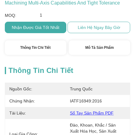
Machining Multi-Axis Capabilities And Tight Tolerance
1
MOQ:
Nhận Được Giá Tốt Nhất
Liên Hệ Ngay Bây Giờ
Thông Tin Chi Tiết
Mô Tả Sản Phẩm
Thông Tin Chi Tiết
Nguồn Gốc:
Trung Quốc
Chứng Nhận:
IATF16949:2016
Tài Liệu:
Sổ Tay Sản Phẩm PDF
Đào, Khoan, Khắc / Sản 
Xuất Hóa Học, Sản Xuất 
Loại Gia Công: