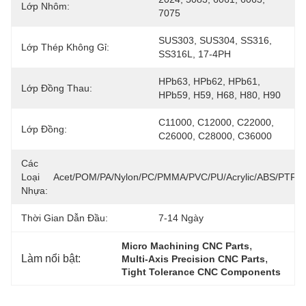
Lớp Nhôm:
7075
SUS303, SUS304, SS316, 
Lớp Thép Không Gỉ:
SS316L, 17-4PH
HPb63, HPb62, HPb61, 
Lớp Đồng Thau:
HPb59, H59, H68, H80, H90
C11000, C12000, C22000, 
Lớp Đồng:
C26000, C28000, C36000
Các
Loại
Acet/POM/PA/Nylon/PC/PMMA/PVC/PU/Acrylic/ABS/PTFE
Nhựa:
Thời Gian Dẫn Đầu:
7-14 Ngày
, 
Micro Machining CNC Parts
Làm nổi bật:
, 
Multi-Axis Precision CNC Parts
Tight Tolerance CNC Components