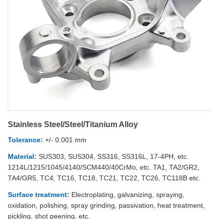
Stainless Steel/Steel/Titanium Alloy
Tolerance:
+/- 0.001 mm
Material:
SUS303, SUS304, SS316, SS316L, 17-4PH, etc.
1214L/1215/1045/4140/SCM440/40CrMo, etc. TA1, TA2/GR2,
TA4/GR5, TC4, TC16, TC18, TC21, TC22, TC26, TC118B etc.
Surface treatment:
Electroplating, galvanizing, spraying,
oxidation, polishing, spray grinding, passivation, heat treatment,
pickling, shot peening, etc.