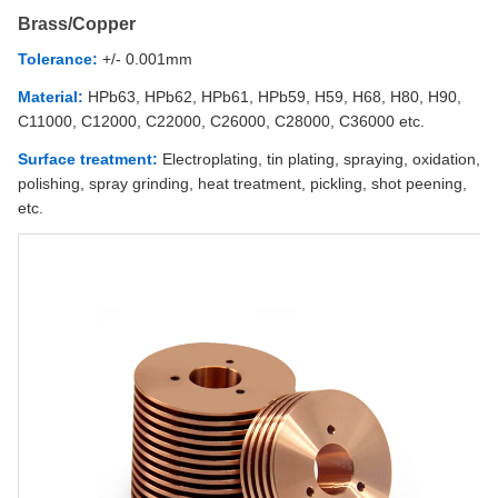
Brass/Copper
Tolerance:
+/- 0.001mm
Material:
HPb63, HPb62, HPb61, HPb59, H59, H68, H80, H90,
C11000, C12000, C22000, C26000, C28000, C36000 etc.
Surface treatment:
Electroplating, tin plating, spraying, oxidation,
polishing, spray grinding, heat treatment, pickling, shot peening,
etc.