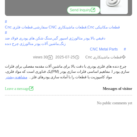
Send Inquiry
#
قطعات مکانیکی Cnc,قطعات ماشینکاری CNC سفارشی,قطعات فلزی Cnc
#
دقيقي بالا پودر متالورژي اسپور گير,سنگ شکن های پودری فولاد ضد
زنگ,ماشین آلات پودر متالورژی چرخ دنده
CNC Metal Parts
#
قطعات ماشینکاری Cnc
2025-07-25
30 views
چرخ دنده های فلزی پودری با دقت بالا برای ماشین آلات مقدمه مفصلی برای فلزات
سازی پودر I. مفاهیم اساسی فلزات سازی پودر (PM)یک فناوری است که مواد فلزی،
مواد کامپوزیت یا قطعات را با آماده سازی پودرهای فلز...
مشاهده بیشتر
Leave a message
Messages of visitor
No public comments yet