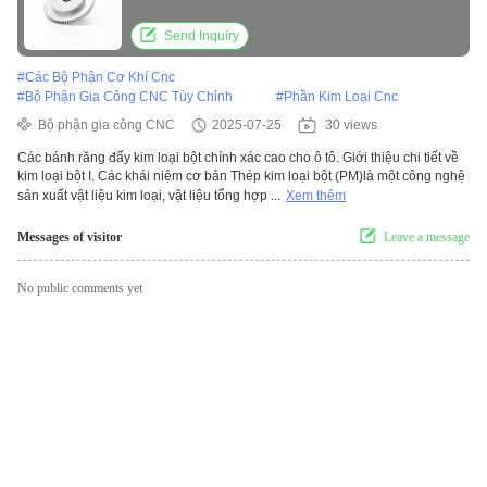
Send Inquiry
#
Các Bộ Phận Cơ Khí Cnc
#
Bộ Phận Gia Công CNC Tùy Chỉnh
#
Phần Kim Loại Cnc
Bộ phận gia công CNC
2025-07-25
30 views
Các bánh răng đẩy kim loại bột chính xác cao cho ô tô. Giới thiệu chi tiết về
kim loại bột I. Các khái niệm cơ bản Thép kim loại bột (PM)là một công nghệ
sản xuất vật liệu kim loại, vật liệu tổng hợp ...
Xem thêm
Messages of visitor
Leave a message
No public comments yet