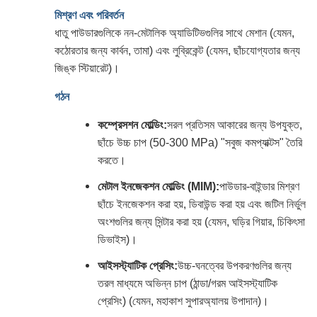
মিশ্রণ এবং পরিবর্তন
ধাতু পাউডারগুলিকে নন-মেটালিক অ্যাডিটিভগুলির সাথে মেশান (যেমন,
কঠোরতার জন্য কার্বন, তামা) এবং লুব্রিকেন্ট (যেমন, ছাঁচযোগ্যতার জন্য
জিঙ্ক স্টিয়ারেট)।
গঠন
কম্প্রেসশন মোল্ডিং:
সরল প্রতিসম আকারের জন্য উপযুক্ত,
ছাঁচে উচ্চ চাপ (50-300 MPa) "সবুজ কমপ্যাক্টস" তৈরি
করতে।
মেটাল ইনজেকশন মোল্ডিং (MIM):
পাউডার-বাইন্ডার মিশ্রণ
ছাঁচে ইনজেকশন করা হয়, ডিবাউন্ড করা হয় এবং জটিল নির্ভুল
অংশগুলির জন্য সিন্টার করা হয় (যেমন, ঘড়ির গিয়ার, চিকিৎসা
ডিভাইস)।
আইসস্ট্যাটিক প্রেসিং:
উচ্চ-ঘনত্বের উপকরণগুলির জন্য
তরল মাধ্যমে অভিন্ন চাপ (ঠান্ডা/গরম আইসস্ট্যাটিক
প্রেসিং) (যেমন, মহাকাশ সুপারঅ্যালয় উপাদান)।