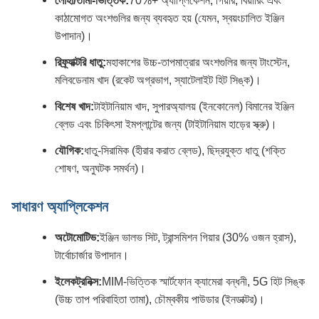
লোহা/তামা-ভিত্তিক:
70%+ অ্যাপ্লিকেশন, গিয়ার, বিয়ারিং এবং
কাঠামোগত অংশগুলির জন্য ব্যবহৃত হয় (যেমন, স্বয়ংচালিত ইঞ্জিন
উপাদান)।
রিফ্র্যাক্টরি ধাতু:
মহাকাশের উচ্চ-তাপমাত্রার অংশগুলির জন্য টাংস্টেন,
মলিবডেনাম খাদ (রকেট অগ্রভাগ, স্যাটেলাইট হিট সিঙ্ক)।
বিশেষ খাদ:
টাইটানিয়াম খাদ, সুপারঅ্যালয় (ইনকোনেল) বিমানের ইঞ্জিন
ব্লেড এবং চিকিৎসা ইমপ্লান্টের জন্য (টাইটানিয়াম হাড়ের স্ক্রু)।
যৌগিক:
ধাতু-সিরামিক (হীরার করাত ব্লেড), ছিদ্রযুক্ত ধাতু (শক্তি
শোষণ, অনুঘটক সমর্থন)।
সাধারণ অ্যাপ্লিকেশন
অটোমোটিভ:
ইঞ্জিন ভালভ সিট, ট্রান্সমিশন গিয়ার (30% ওজন হ্রাস),
টার্বোচার্জার উপাদান।
ইলেকট্রনিক্স:
MIM-ভিত্তিক স্মার্টফোন ক্যামেরা বন্ধনী, 5G হিট সিঙ্ক
(উচ্চ তাপ পরিবাহিতা তামা), চৌম্বকীয় পাউডার (ইনডাক্টর)।