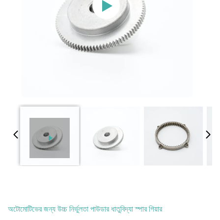
অটোমোটিভের জন্য উচ্চ নির্ভুলতা পাউডার ধাতুবিদ্যা স্পার গিয়ার