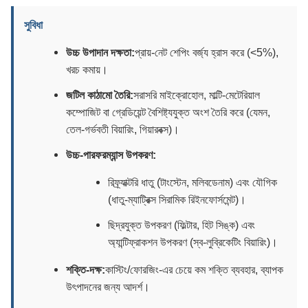
সুবিধা
উচ্চ উপাদান দক্ষতা:
প্রায়-নেট শেপিং বর্জ্য হ্রাস করে (<5%),
খরচ কমায়।
জটিল কাঠামো তৈরি:
সরাসরি মাইক্রোহোল, মাল্টি-মেটেরিয়াল
কম্পোজিট বা গ্রেডিয়েন্ট বৈশিষ্ট্যযুক্ত অংশ তৈরি করে (যেমন,
তেল-গর্ভবতী বিয়ারিং, গিয়ারবক্স)।
উচ্চ-পারফরম্যান্স উপকরণ:
রিফ্র্যাক্টরি ধাতু (টাংস্টেন, মলিবডেনাম) এবং যৌগিক
(ধাতু-ম্যাট্রিক্স সিরামিক রিইনফোর্সমেন্ট)।
ছিদ্রযুক্ত উপকরণ (ফিল্টার, হিট সিঙ্ক) এবং
অ্যান্টিফ্রাকশন উপকরণ (স্ব-লুব্রিকেটিং বিয়ারিং)।
শক্তি-দক্ষ:
কাস্টিং/ফোরজিং-এর চেয়ে কম শক্তি ব্যবহার, ব্যাপক
উৎপাদনের জন্য আদর্শ।