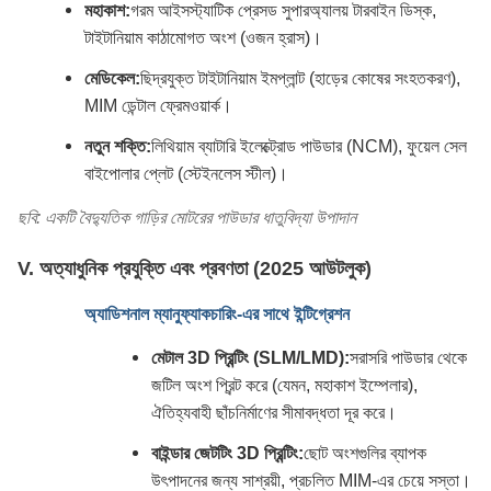
মহাকাশ:
গরম আইসস্ট্যাটিক প্রেসড সুপারঅ্যালয় টারবাইন ডিস্ক,
টাইটানিয়াম কাঠামোগত অংশ (ওজন হ্রাস)।
মেডিকেল:
ছিদ্রযুক্ত টাইটানিয়াম ইমপ্লান্ট (হাড়ের কোষের সংহতকরণ),
MIM ডেন্টাল ফ্রেমওয়ার্ক।
নতুন শক্তি:
লিথিয়াম ব্যাটারি ইলেক্ট্রোড পাউডার (NCM), ফুয়েল সেল
বাইপোলার প্লেট (স্টেইনলেস স্টীল)।
ছবি: একটি বৈদ্যুতিক গাড়ির মোটরের পাউডার ধাতুবিদ্যা উপাদান
V. অত্যাধুনিক প্রযুক্তি এবং প্রবণতা (2025 আউটলুক)
অ্যাডিশনাল ম্যানুফ্যাকচারিং-এর সাথে ইন্টিগ্রেশন
মেটাল 3D প্রিন্টিং (SLM/LMD):
সরাসরি পাউডার থেকে
জটিল অংশ প্রিন্ট করে (যেমন, মহাকাশ ইম্পেলার),
ঐতিহ্যবাহী ছাঁচনির্মাণের সীমাবদ্ধতা দূর করে।
বাইন্ডার জেটটিং 3D প্রিন্টিং:
ছোট অংশগুলির ব্যাপক
উৎপাদনের জন্য সাশ্রয়ী, প্রচলিত MIM-এর চেয়ে সস্তা।