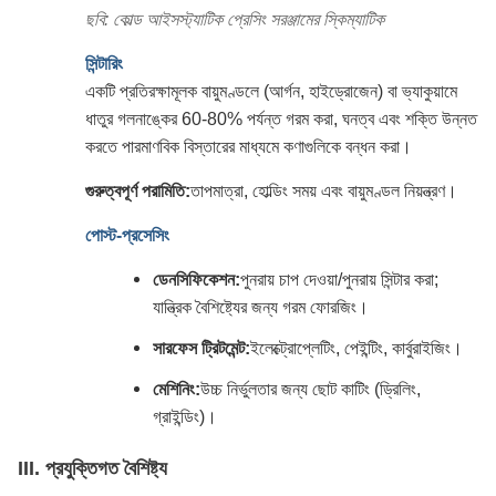
ছবি: কোল্ড আইসস্ট্যাটিক প্রেসিং সরঞ্জামের স্কিম্যাটিক
সিন্টারিং
একটি প্রতিরক্ষামূলক বায়ুমণ্ডলে (আর্গন, হাইড্রোজেন) বা ভ্যাকুয়ামে
ধাতুর গলনাঙ্কের 60-80% পর্যন্ত গরম করা, ঘনত্ব এবং শক্তি উন্নত
করতে পারমাণবিক বিস্তারের মাধ্যমে কণাগুলিকে বন্ধন করা।
গুরুত্বপূর্ণ পরামিতি:
তাপমাত্রা, হোল্ডিং সময় এবং বায়ুমণ্ডল নিয়ন্ত্রণ।
পোস্ট-প্রসেসিং
ডেনসিফিকেশন:
পুনরায় চাপ দেওয়া/পুনরায় সিন্টার করা;
যান্ত্রিক বৈশিষ্ট্যের জন্য গরম ফোরজিং।
সারফেস ট্রিটমেন্ট:
ইলেক্ট্রোপ্লেটিং, পেইন্টিং, কার্বুরাইজিং।
মেশিনিং:
উচ্চ নির্ভুলতার জন্য ছোট কাটিং (ড্রিলিং,
গ্রাইন্ডিং)।
III. প্রযুক্তিগত বৈশিষ্ট্য