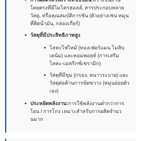
โดยตรงที่มีไมโครฮอลล์, สารประกอบหลาย
วัสดุ, หรือคุณสมบัติการชัน (ตัวอย่างเช่น หมุน
ที่ติดน้ํามัน, กล่องเกียร์)
วัสดุที่มีประสิทธิภาพสูง
โลหะไฟไหม้ (ทองเฟอร์แมน โมลิบ
เดนัม) และคอมพอยท์ (การเสริม
โลหะ-เมทริกซ์เซรามิก)
วัสดุที่มีขุม (กรอง, หนาวระบาย) และ
วัสดุต่อต้านการขัดขวาง (หมุนย่อยตัว
เอง)
ประหยัดพลังงาน:
การใช้พลังงานต่ํากว่าการ
โยน / การโกง เหมาะสําหรับการผลิตจํานว
นมาก