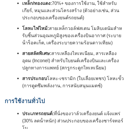
เหล็ก/ทองแดง:
70%+ ของการใช้งาน, ใช้สําหรับ
เกียร์, หมุนและส่วนโครงสร้าง (ตัวอย่างเช่น, ส่วน
ประกอบของเครื่องยนต์รถยนต์)
โลหะไฟไหม้:
สายเหล็กวอล์ฟสเตน โมลิบเดนัมสําห
รับชิ้นส่วนอุณหภูมิสูงของเครื่องบินอากาศ (ระบาย
น้ําร็อคเก็ต, เครื่องระบายความร้อนดาวเทียม)
สายสลัดพิเศษ:
สารเหลืองไทเทเนียม, สารเหลือง
อุดม (Inconel) สําหรับใบยนต์เครื่องบินและเครื่อง
ปลูกทางการแพทย์ (สกรูกระดูกไทเทเนียม)
สารประกอบ
โลหะ-เซรามิก (ใบเลื่อยเพชร) โลหะขั้ว
(การดูดซึมพลังงาน, การสนับสนุนแมตช์)
การใช้งานทั่วไป
ประเภทรถยนต์:
ที่นั่งของวาล์วเครื่องยนต์ แจ้งแพร่
(30% ลดน้ําหนัก) ส่วนประกอบของเครื่องชาร์จทอร์
โบ