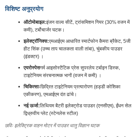
विशिष्ट अनुप्रयोग
ऑटोमोबाइल:
इंजन वाल्व सीटें, ट्रांसमिशन गियर (30% वजन में
कमी), टर्बोचार्जर घटक।
इलेक्ट्रॉनिक्स:
एमआईएम आधारित स्मार्टफोन कैमरा ब्रैकेट, 5जी
हीट सिंक (उच्च ताप चालकता वाली तांबा), चुंबकीय पाउडर
(इंडक्टर) ।
एयरोस्पेस
गर्म आइसोस्टैटिक प्रेस सुपरलेय टर्बाइन डिस्क,
टाइटेनियम संरचनात्मक भागों (वजन में कमी) ।
चिकित्साः
छिद्रित टाइटेनियम प्रत्यारोपण (हड्डी कोशिका
एकीकरण), एमआईएम दंत ढांचे।
नई ऊर्जा:
लिथियम बैटरी इलेक्ट्रोड पाउडर (एनसीएम), ईंधन सेल
द्विध्रुवीय प्लेट (स्टेनलेस स्टील)
छविः इलेक्ट्रिक वाहन मोटर में पाउडर धातु विज्ञान घटक