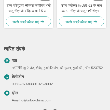
उच्च परिशुद्धता सीएनसी मशीनिंग भागों
उच्च कठोरता Hrc58-62 के साथ
धातु सीएनसी यांत्रिक भागों 5 अक्ष
कस्टम सीएनसी धातु भागों सीएनसी
अनुकूलित
मिलिंग मशीन
सबसे अच्छी कीमत पाएं
सबसे अच्छी कीमत पाएं
त्वरित संपर्क
पता
नहीं.7मिंगझू 2 रोड, शेबेई, हुआंगजियांग, डोंगगुआन, गुआंग्डोंग, चीन 523752
टेलीफोन
0086-769-83391025-8002
ईमेल
Amy.ho@jinbo-china.com